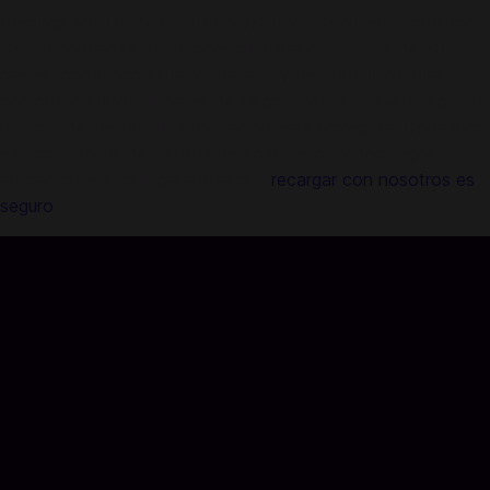
Recarga MICO: MAKE FRIENDS, LIVE CHAT en Codashop
Con la confianza de millones de usuarios en más de 50
países, codashop es la forma fácil y de confianza para
comprar créditos oficiales de juegos. No se requiere registro
ni inicio de sesión. Tu información está protegida. Codashop
es socio oficial de cientos de editores de videojuegos y
aplicaciones lo que garantiza que
recargar con nosotros es
seguro
.