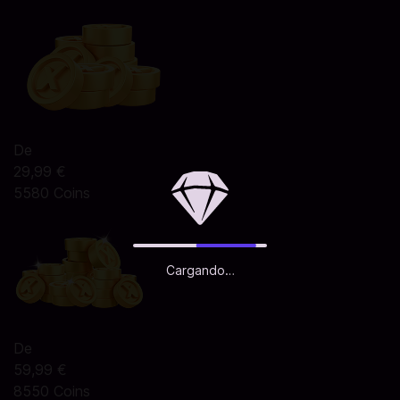
De
29,99 €
5580 Coins
Cargando…
De
59,99 €
8550 Coins