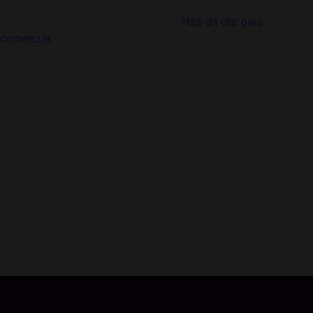
nosotros en América Latina, incluido Colombia. ¡No se
requiere registro o inicio de sesión!
Haz un clic para
comenzar.
Acerca de SUGO:
¡Bienvenido!
SUGO es una aplicación popular de chat de voz y
videollamadas, donde puedes conectarte con otros, hacer
videollamadas y chatear con quien quieras, unirte a diversas
salas de voz. Te ofrecemos la mejor experiencia social,
chateando en línea en cualquier momento con usuarios
locales. ¡Olvídate del aburrimiento en nuestras salas de chat
diversificadas, la diversión está justo en la palma de tu
mano!
¡Disfruta de muchas funciones geniales en SUGO!