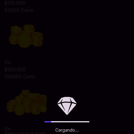
$129.900
65000 Coins
De
$229.900
130000 Coins
De
Cargando...
Selecciona el Pago