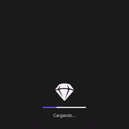
Acerca de PUBG Mobile:
Los PLAYER UNKNOWN'S BATTLEGROUNDS oficiales
diseñados exclusivamente para teléfonos móviles. Juega
gratis en cualquier lugar, en cualquier momento. PUBG
MOBILE ofrece la acción free-to-play más intensa para
dispositivos móviles. Caer, adaptarse y competir. Sobrevive
en épicas batallas de 100 jugadores y supera los modos
4x4 de combate a muerte en equipo y zombis. La última
posición gana.
¿Cómo comprar UC en PUBG Mobile?
Cargando...