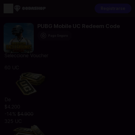
Registrarse
PUBG Mobile UC Redeem Code
Pago Seguro
Seleccione Voucher
60 UC
De
$4.200
-14%
$4.900
325 UC