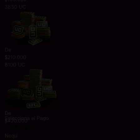
3850 UC
De
$210.000
8100 UC
De
Selecciona el Pago
$420.000
Nequi