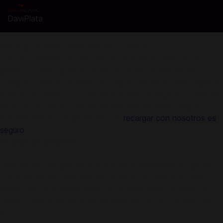
DaviPlata
Recarga Chamet Diamonds en Codashop
Con la confianza de millones de usuarios en más de 50
países, codashop es la forma fácil y de confianza para
comprar créditos oficiales de juegos. No se requiere registro
ni inicio de sesión. Tu información está protegida. Codashop
es socio oficial de cientos de editores de videojuegos y
aplicaciones lo que garantiza que
recargar con nosotros es
seguro
.
Acerca de Chamet:
Chamet es una aplicación social de entretenimiento global
con más de diez millones de usuarios, se centra en Asia
Meridional, el Sudeste Asiático, Oriente Medio y América
Latina. Está entre las diez primeras en los EAU, Arabia Saudí,
etc.