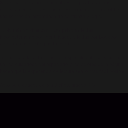
3. Retroalimentación inmediata – Las palabras leídas
correctamente se desvanecen visualmente; el niño obtiene
una sensación instantánea de confianza y logro.
4. No más adivinanzas – Las palabras leídas
incorrectamente son identificadas y leídas por Bookbot
antes de que el niño pueda continuar.
5. Fácil para la vista – Fuentes especialmente seleccionadas,
un uso cuidadoso del espaciado y los colores de la página
hacen que la experiencia de lectura sea lo más fácil posible.
Apto para edades de 5 a 9 años, grados K-3