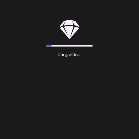
Bookbot ha sido desarrollado por un equipo apasionado por
crear la mejor aplicación para aprender a leer, basada en
técnicas científicamente comprobadas. Usando un enfoque
fonético avalado por numerosos expertos en lectura,
Bookbot desarrollará la confianza lectora de tu hijo a su
propio ritmo. Bookbot se inspiró en niños que necesitan una
aplicación para dislexia, pero funciona para todos.
Cargando...
Características:
1. Niveles de lectura “justos” – Libros seleccionados
individualmente según la habilidad lectora actual de tu hijo,
para que pueda disfrutar del éxito mientras se desafía un
poco.
2. Progreso guiado – La línea que tu hijo está leyendo se
resalta mientras habla, fomentando la concentración y la
fluidez. Es como seguir la lectura con el dedo.