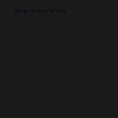
Latina, incluido Colombia. ¡No se requiere registro o inicio de
sesión!
Haz un clic para comenzar.
Acerca de BOOKBOT PHONICS BOOKS FOR KIDS
Bookbot es una aplicación para leer libros destinada a niños
que están aprendiendo a leer. Usa esta aplicación educativa
para niños para acceder a un asistente de lectura virtual que
escucha a tu hijo leer en voz alta y le brinda ayuda a medida
que avanza. También incluye una biblioteca de libros
especialmente escritos que guiarán a tu hijo a lo largo de su
propio viaje de lectura.
Bookbot es una aplicación para aprender inglés con una
diferencia: escucha a tu hijo mientras aprende a leer,
resaltando las palabras y deteniéndose cuando comete un
error. Los lectores pueden intentar leer la palabra
correctamente de nuevo o escuchar cómo la lee Bookbot
antes de continuar.