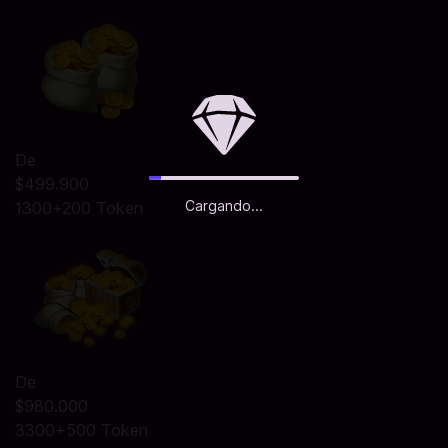
De
$499.900
Cargando...
1300+200 Token
De
$980.000
3300+500 Token