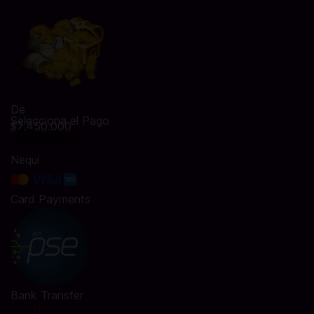
De
Selecciona el Pago
$2.450.000
Nequi
Card Payments
Bank Transfer