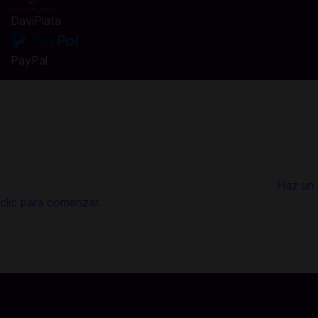
DaviPlata
PayPal
Recarga Banishers: Faiths Entwined items en Codashop
Estás a segundos de comprar items en Banishers: Faiths
Entwined. Con Codashop, la recarga se hace fácil, segura y
conveniente. Millones de jugadores y usuarios de
aplicaciones confían en nosotros en América Latina, incluido
Colombia. ¡No se requiere registro o inicio de sesión!
Haz un
clic para comenzar.
Acerca de Banishers: Faiths Entwined:
¿Podemos dejar que el mundo y los demás nos manipulen?
¡No! Mi destino está en mis manos. ¡Forjaré una Nueva ERA!