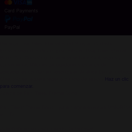
Card Payments
PayPal
Recarga Paw Tales: Eternal Bond Ruby en Codashop
Estás a segundos de comprar Ruby en Paw Tales: Eternal
Bond. Con Codashop, la recarga se hace fácil, segura y
conveniente. Millones de jugadores y usuarios de
aplicaciones confían en nosotros en América Latina, incluido
Chile. ¡No se requiere registro o inicio de sesión!
Haz un clic
para comenzar.
Acerca de Paw Tales: Eternal Bond
Paw Tales: Eternal Bond – ¡Una mágica aventura MMORPG
en 3D!
¡Adéntrate en un vasto mundo de fantasía!