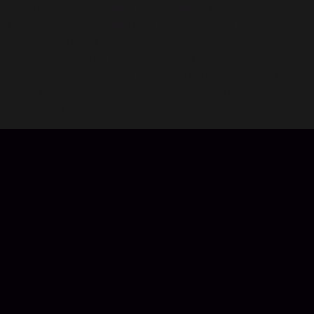
¡Valiente aventurero, entra en una tierra de maravillas!
Explora la Aldea del Viento, la Isla del Dragón y la Ciudad
del Cielo, cada una con un encanto único. Recorre bosques,
montañas, desiertos y campos nevados mientras descubres
un reino donde demonios, bestias, Tanta y elfos coexisten.
¡Derrota al Señor de los Demonios, conquista tierras y
reclama tu GLORIA!