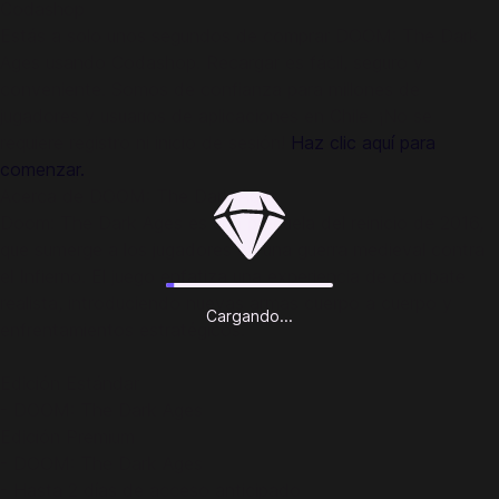
Codashop
Estás a solo unos segundos de comprar DOOM: The Dark
Ages usando Codashop. Recargar es fácil, seguro y
conveniente. Somos de confianza para millones de
jugadores y usuarios de aplicaciones en Chile. ¡No se
requiere registro ni inicio de sesión!
Haz clic aquí para
comenzar.
Acerca de DOOM: The Dark Ages
Doom: The Dark Ages es una precuela del reinicio de 2016,
que sumerge a los jugadores en una guerra medieval contra
el Infierno. El juego enfatiza una experiencia de combate
realista, introduciendo nuevas armas cuerpo a cuerpo y
Cargando...
enfrentamientos estratégicos.
Edición Estándar
- DOOM: The Dark Ages
Edición Premium
- DOOM: The Dark Ages
- Hasta 2 días de acceso anticipado