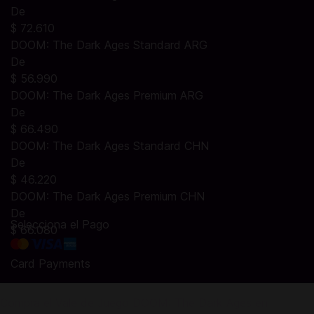
De
$ 72.610
DOOM: The Dark Ages Standard ARG
De
$ 56.990
DOOM: The Dark Ages Premium ARG
De
$ 66.490
DOOM: The Dark Ages Standard CHN
De
$ 46.220
DOOM: The Dark Ages Premium CHN
De
Selecciona el Pago
$ 66.080
Card Payments
Compra el Vale de Juego DOOM: The Dark Ages en