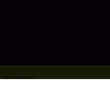
Para editories
Agregue su título en Codashop
Conozca más sobre nosotros