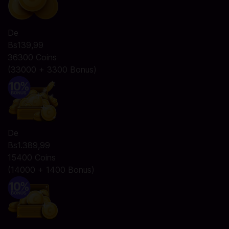
De
Bs139,99
36300 Coins
(33000 + 3300 Bonus)
De
Bs1.389,99
15400 Coins
(14000 + 1400 Bonus)