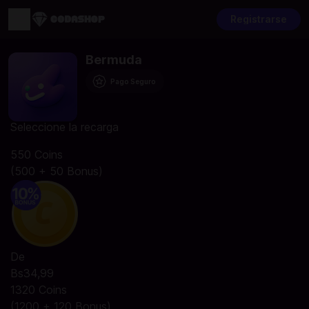
Registrarse
Bermuda
Pago Seguro
Seleccione la recarga
550 Coins
(500 + 50 Bonus)
De
Bs34,99
1320 Coins
(1200 + 120 Bonus)