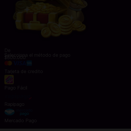
De
Selecciona el método de pago
$800.000
Tarjeta de credito
Pago Fácil
Rapipago
Mercado Pago