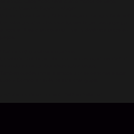
de equipo. Cada modo tiene cuatro modos de juego:
Clásico, Maestro, Rápido y Mágico.
Domino: Draw Game y All Five Juega con amigos fácilmente
Las salas privadas y las salas locales te permiten jugar con
amigos en línea o sin conexión. ¡Ven y diviértete juntos en
juegos!
Chat de voz grupal para jugadores
La sala de chat te permite conocer más jugadores de todo
el mundo e intercambiar ideas sobre juegos.
También puedes invitar a amigos u otras personas a jugar
Ludo y Domino a través de este chat grupal.
¡Disfrutemos de un momento feliz en Yalla Ludo!