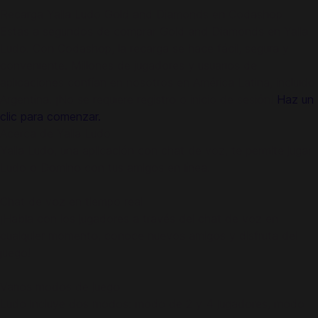
Recarga Yalla Ludo Gold and Diamonds en Codashop
Estás a segundos de comprar Gold and Diamonds en Yalla
Ludo. Con Codashop, la recarga se hace fácil, segura y
conveniente. Millones de jugadores y usuarios de
aplicaciones confían en nosotros en América Latina, incluido
Argentina. ¡No se requiere registro o inicio de sesión!
Haz un
clic para comenzar.
Acerca de Yalla Ludo
Yalla Ludo, una aplicación con chat de voz, te permite jugar
Ludo o Domino con tus amigos en línea.
Chat de voz en tiempo real
¡Habla con los jugadores a través del chat de voz en
cualquier momento, conoce nuevos amigos y disfruta del
juego!
Varios modos de juego
Ludo incluye dos modos: modo de 2 y 4 jugadores, modo