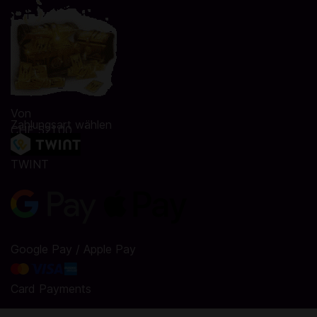
Von
Zahlungsart wählen
CHF 521.00
TWINT
Google Pay / Apple Pay
Card Payments