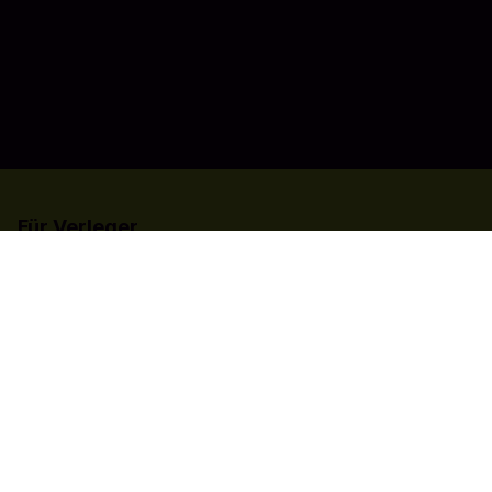
Für Verleger
Ihren Titel bei Codashop auflisten
Erfahren Sie mehr über uns
Brauchst du Hilfe?
Kontakt
Land