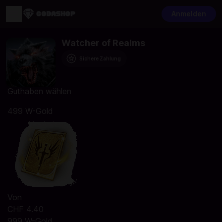
Anmelden
Watcher of Realms
Sichere Zahlung
Guthaben wählen
499 W-Gold
Von
CHF 4.40
999 W-Gold