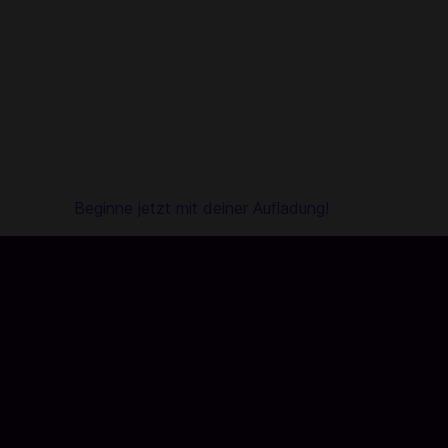
Lade Watcher of Realms bei Codashop auf
Codashop is die sichere und einfache Art, offizielle game
credits zu kaufen. Uns vertrauen Millionen von Gamern und
App-Benutzer:innen in über 50 ländern. Keine Registrierung
oder Login erforderlich, wir verkaufen deine Informationen
nicht an Dritte. Codashop ist offizieller Partner von über
hunderten von Spielehearausgebern und App Entwicklern.
Eine Aufladung über uns garantiert deshalb, dass dein Konto
sicher sit.
Beginne jetzt mit deiner Aufladung!