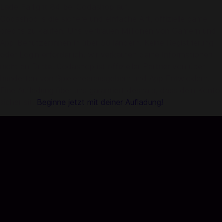
Lade Farlight 84 bei Codashop auf.
Codashop is die sichere und einfache Art, offizielle game
credits zu kaufen. Uns vertrauen Millionen von Gamern und
App-Benutzer:innen in über 50 ländern. Keine Registrierung
oder Login erforderlich, wir verkaufen deine Informationen
nicht an Dritte. Codashop ist offizieller Partner von über
hunderten von Spielehearausgebern und App Entwicklern.
Eine Aufladung über uns garantiert deshalb, dass dein Konto
sicher sit.
Beginne jetzt mit deiner Aufladung!