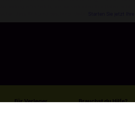
Anmeldung erforderlich, und wir verkaufen Ihre Daten nicht. 
sicher, dass Ihr Konto geschützt bleibt.
Starten Sie jetzt Ihr
Für Verleger
Brauchst du Hilfe?
Ihren Titel bei Codashop
Kontakt
auflisten
Erfahren Sie mehr über uns