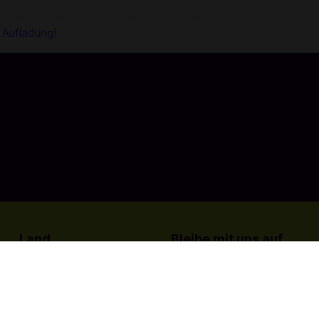
Codashop ist offizieller Partner von Hunderten von Spiele-Pub
e Aufladung!
Land
Bleibe mit uns auf
dem Laufenden:
Österreich
English
Deutsch