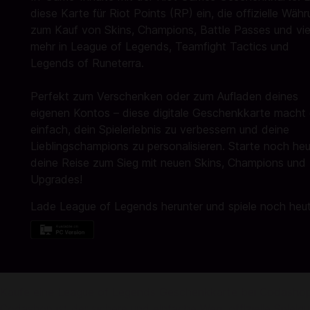
diese Karte für Riot Points (RP) ein, die offizielle Wäh
zum Kauf von Skins, Champions, Battle Passes und vi
mehr in League of Legends, Teamfight Tactics und
Legends of Runeterra.
Perfekt zum Verschenken oder zum Aufladen deines
eigenen Kontos – diese digitale Geschenkkarte macht
einfach, dein Spielerlebnis zu verbessern und deine
Lieblingschampions zu personalisieren. Starte noch he
deine Reise zum Sieg mit neuen Skins, Champions und
Upgrades!
Lade League of Legends herunter und spiele noch heut
Kaufe eine League of Legends Geschenkkarte bei Codasho
Codashop ist der sichere und einfache Weg, offizielle Spiel