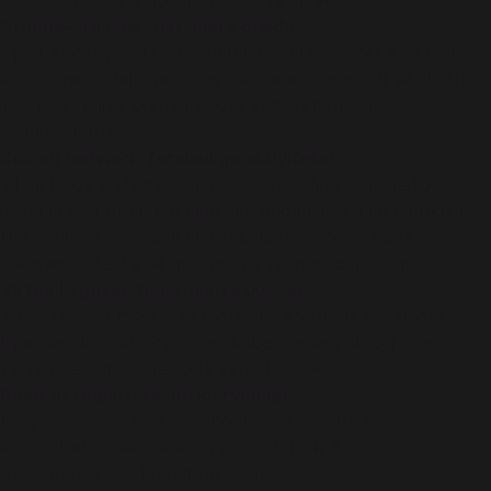
det er lettere end nogensinde at få en ven.
Gruppe-stemmechat, mere glæde
Opret et gruppe-stemmechatrum, inviter venner, eller vent på
at fremmede deltager, brug tekst eller stemme til at chatte
live med venner og nyd sjovet ved en fantastisk
stemmechat-fest.
Socialt netværk, forskellige aktiviteter
Vil du holde en fødselsdagsfest, dele dine vidunderlige
historier eller diskutere dine nye opdagelser med publikum?
Der er nu en legeplads til dig! Mulighederne vil være
ubegrænsede. Få så mange nye venner som muligt!
Virtuelle gaver, flere overraskelser
YoHo tilbyder masser af fantastiske virtuelle gaver, der
tilpasses dit land! Styrk venskabet mellem dig og dine
venner ved at sende søde virtuelle gaver.
Nemt at registrere, brugervenligt
Brug en besked eller Facebook til at oprette en YoHo-
konto. Det er nemmere og sparer tid. Nyd din
lydchatoplevelse hurtigt og nemt.