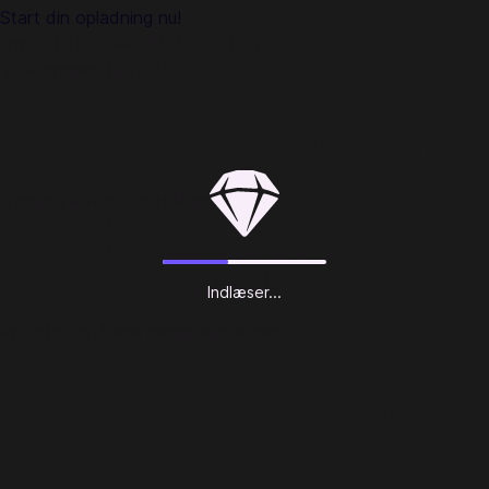
Start din opladning nu!
Om YOHO - GROUP VOICE CHAT:
Velkommen til YoHo
Der er en stor fest for dig lige nu. YoHo har allerede
kombineret de mest populære spil med det mest flydende
stemmechat-system. Vil du ikke gerne få nye venner? Her
kan du nu få nye venner hvert minut!
Gaming Room, Chat Party
Du kan spille flere spil, mens du chatter i stemmechat-rum.
YoHo har nu flere spil end nogensinde før, såsom Ludo
(لودو), Uno og Dominoes (الدومينو), arkade-fiskespil og
Indlæser...
meget mere! Hav mere sjov med venner fra hele verden.
Privatchat, flere hemmeligheder
Privatchatrummet har fået en betydelig opgradering. Dine
potentielle nye venner vil blive genereret tilfældigt som en
liste til dig, og du kan nu optage din stemme. Tryk på de
ikoner, der interesserer dig, lyt til hans/hendes stemme, og
sig direkte hej til dem uden nogen barrierer. Du vil finde, at