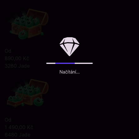
Od
890,00 Kč
3280 Jade
Načítání...
Od
1 490,00 Kč
6480 Jade