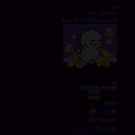
من
SAR 1,647.90
Bigo SA 25000 Diamond
من
تحديد طريقة الدفع
SAR 2,059.90
Mada
Card Payment