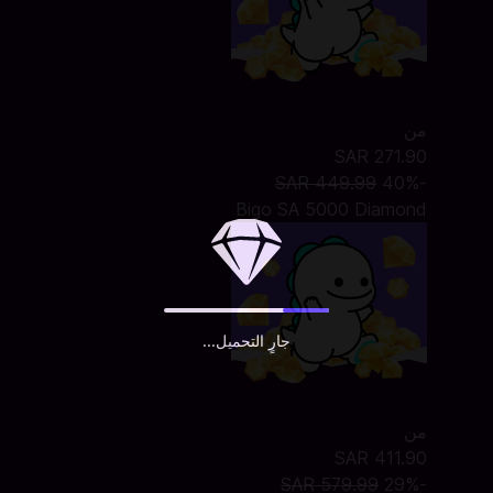
من
SAR 271.90
SAR 449.99
-40%
Bigo SA 5000 Diamond
جارٍ التحميل...
من
SAR 411.90
SAR 579.99
-29%