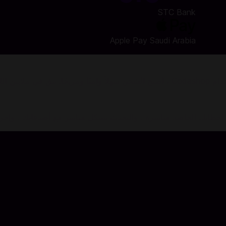
STC Bank
Apple Pay Saudi Arabia
أنت على بعد ثوانٍ من شراء بطاقة Bigo Live Voucher Code. باستخدام Codashop ، أصبح 