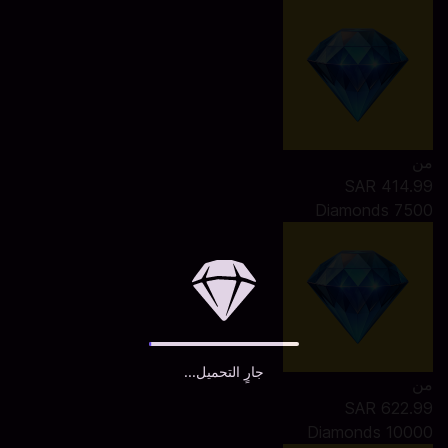
من
SAR 414.99
7500 Diamonds
جارٍ التحميل...
من
SAR 622.99
10000 Diamonds