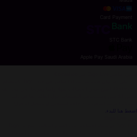
Mada
Card Payment
STC Bank
Apple Pay Saudi Arabia
اشحن عناصر Bigo Live عبر Codashop
أنت على بُعد ثوانٍ قليلة من شراء العناصر في Bigo Live. باستخدام
Codashop، أصبح شحن الحسابات سهلاً وآمناً ومريحاً. نحن محل ثقة
ملايين اللاعبين ومستخدمي التطبيقات حول العالم، بما في ذلك
المملكة العربية السعودية. لا حاجة للتسجيل أو تسجيل الدخول!
اضغط هنا للبدء.
حول Bigo Live:
Bigo Live هو شبكة اجتماعية لبث الفيديو المباشر. يتيح لك Bigo
Live بث لحظاتك الخاصة مباشرة، والتحدث مباشرة مع أصدقائك،