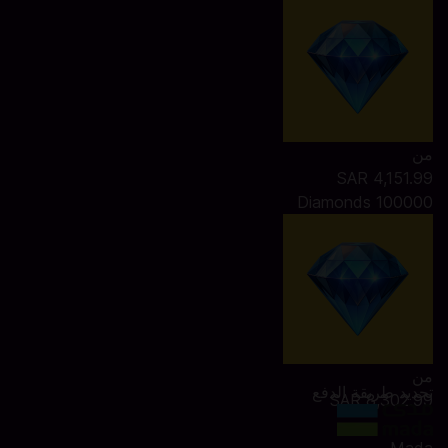
من
SAR 4,151.99
100000 Diamonds
من
تحديد طريقة الدفع
SAR 8,302.99