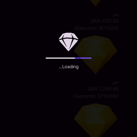
من
QAR 439.99
1875000 Diamonds
Loading...
من
QAR 1,299.99
3750000 Diamonds