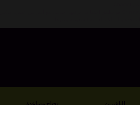
عن Chamet:
Chamet هو تطبيق اجتماعي ترفيهي شامل مع أكثر من عشرة ملاي
المتحدة والمملكة العربية السعودية وغيرها.
للناشرين
تحتاج مساعدة
أدرج عنوانك على كوداشوب
اتصل بالدعم
اعرف المزيد عنا