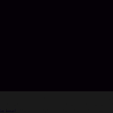
اشحن Chamet Diamonds من خلال كودا شوب
أنت على بعد دقائ
مثل قطر. لا حاجة لإنشاء حساب جديد، أو الدخول لحسابك.
اضغط هنا 