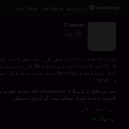
أسرع وأسهل طريقة لشراء نقاط اللعبة
Chamet
دفع آمن
اشحن Chamet Diamonds خلال ثوانٍ. فقط ادخل المعرف
بك [ID] في Chamet اختر كمية Diamonds التي ترغب بشر
أكمل عملية الدفع و Diamonds سوف تضاف مباشرة إلى 
في Chamet.
ادفع من خلال ما يناسبك Visa/Mastercard، بطاقة الخصم أ
الائتمان. لا حاجة لإنشاء حساب جديد، أو الدخول لحسابك.
حمل Chamet الآن