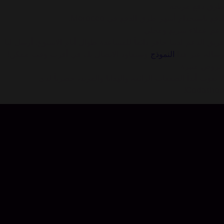
طرق دفع مريحة
ادفع باستخدام أشهر طرق الدفع في Morocco.
دعم عملاء سريع ومحلي
فريق الدعم لدينا جاهز دائماً للمساعدة طوال أيام الأسبوع. أرسل لنا
رسالة عبر هذا
النموذج
وسنعاود الاتصال بك في أقرب وقت ممكن!
عروض مثيرة
لا تفوت أبداً الصفقات الرائعة والهدايا والمزيد، حصرياً لدى
Codashop!