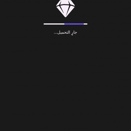
حدد هويتك: اختر اسماً لناديك وخصص القمصان والشعارات والأسلوب
الخاص بك.
أتقن التكتيكات: اجعل مظهر فريقك متماشياً مع استراتيجيتك للفوز.
سيطر وسجل في كل موسم!
السعي نحو الثلاثية: فُز بـ 3 ألقاب في موسم سريع مدته 28 يوماً.
جارٍ التحميل...
ارتقِ بالمستوى بسرعة: افتح تعزيزات مميزة عبر تذكرة المعركة
(Battle Pass) الخاصة بـ Special Sponsor.
فعاليات مباشرة يومية: العب ألعاباً مصغرة ثلاثية الأبعاد للحصول على
مكافآت موسمية حصرية.
أثبت جدارتك على الساحة العالمية!
اهزم أصدقاءك: أنشئ دوريات خاصة للحصول على حقوق التفاخر
النهائية.
انضم إلى اتحاد: تعاون مع الآخرين في الجمعيات (Associations)
للسيطرة على بطولات نهاية الأسبوع.
لماذا تختار Codashop لشحن Top Eleven؟
سريع وسهل
يستغرق شراء توكنز Top Eleven بضع ثوانٍ فقط على Codashop.
توصيل فوري وآمن
يتم تسليم المشتريات مباشرة إلى حسابك داخل اللعبة.