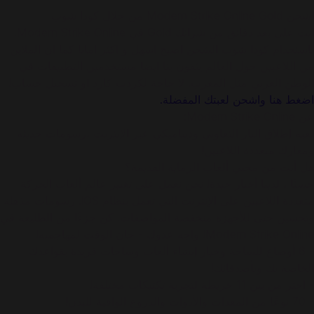
اشحن Modern Strike Online Gold من خلال كودا شوب
انت على بعد دقائق من شرائك Gold في Modern Strike Online.
باستخدام كودا شوب الشحن اصبح اسهل و اكثر امانا كما ان الملاين
من اللاعبين حول العالم يثقون بنا ايضا مستخدمين التطبيقات في
الوطن العربي مثل المغرب. لا حاجة لكردت كارد او تسجيل حساب!
اضغط هنا واشحن لعبتك المفضلة.
عن Modern Strike Online:
لعبة إطلاق النار التعاوني وديناميكي عبر الإنترنت ،رسومات حديثة
ومعارك متعددة اللاعبين!
هل أنت من محبي ألعاب الرماية القديمة؟
حسنًا ، لدينا أخبار جيدة! نحن نعمل على تغيير عالم ألعاب الحركة
متعددة اللاعبين على الإنترنت التي تعمل بنظام iOS. رسومات مذهلة
وتحسين حتى للأجهزة منخفضة المواصفات. كن جزءًا من الطليعة في
Modern Strike Online! واجه عدوك - حان الوقت لمهاجمته!
- 6 أوضاع للساحة وخيار إنشاء ألعاب وساحات فريدة بقواعدك
الخاصة بك وبأصدقائك!
- اختر من بين 11 خريطة لتجربة تكتيكات مختلفة!
- 70 نوعًا من المعدات والأدوات والدروع الواقية للبدن!