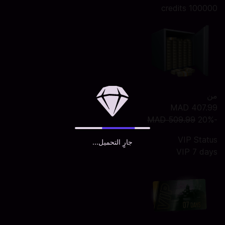
100000 credits
من
MAD 407.99
MAD 509.99
-20%
VIP Status
جارٍ التحميل...
VIP 7 days