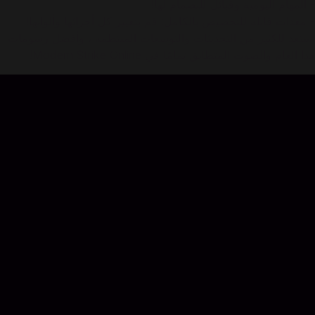
- المهام اليومية وقبائل للنضمام لها!
- معدات قابلة للتخصيص بالكامل: قم بتغيير كل أجزائها وألوانها!
استعد للكثير من التحديثات والتوسعات المنتظمة ، وأفضل رسومات
هذا العام والصوت المتطابق تمامًا في Modern Strike Online!