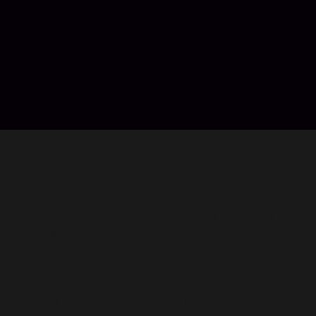
 اللاعبين حول العالم يثقون بنا أيضا مستخدمين التطبيقات في الوطن العربي مثل
Kumu هو تطبيق اجتماعي للبث المباشر للمجتمع الفلبيني. تتيح خدمة البث هذه للمستخدمين ممارسة الألعاب معًا عن طريق إقامة جلسة Hangout افتراضية أو اختبارات تفاعلية، وكذلك استضافة البث
أشخاص جدد وإجراء اتصال حقيقي من خلال مشاركة نفس الاهتمام من
يا افتراضية من مستخدمي التطبيق الآخرين وتحويل الماس إلى نقود. علاوة على ذلك، يمكن لمنشئي البث
 من خلال المشاركة في المسابقات داخل التطبيق وعروض المواهب.