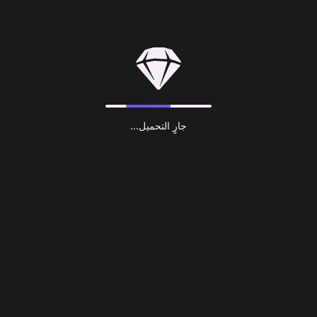
جارٍ التحميل...
كيفية تحويل Garena shells إلى الماس Free Fire؟