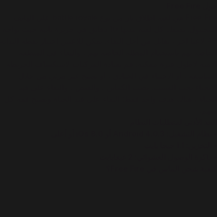
حول Free Fire
Free Fire هي لعبة إطلاق نار من نوع battle royale على الهاتف
المحمول. تضعك كل لعبة مدتها 10 دقائق في جزيرة نائية حيث تواجه
49 لاعبًا آخر ، تقاتل من أجل البقاء. يمكن للاعبين اختيار نقطة البداية
الخاصة بهم باستخدام المظلة الخاصة بهم ، والبقاء في المنطقة
الآمنة لأطول فترة ممكنة. قم بقيادة المركبات لاستكشاف الخريطة
الشاسعة ، أو الاختباء في الخنادق ، أو تصبح غير مرئي من خلال
الانحناء تحت العشب. نصب الكمائن ، والقنص ، والبقاء على قيد
الحياة ، هناك هدف واحد فقط: البقاء على قيد الحياة وتصبح قمة كل
منهم.
الحد الأدنى لمتطلبات النظام
• نظام التشغيل: Android 4.0.3 أو iOs 8.0 أو أعلى
• التخزين: 1.1 جيجا بايت
• ذاكرة الوصول العشوائي: 2 غيغابايت
كيفية شحن الماس في Free Fire؟