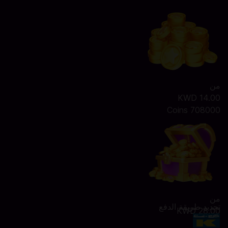
من
14.00 KWD
708000 Coins
من
تحديد طريقة الدفع
28.00 KWD