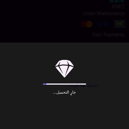
KNET
Under Maintenance
Card Payments
شحن عناصر YOHO - GROUP VOICE CHAT في Codashop
أنت على بُعد ثوانٍ فقط من شراء العناصر في YOHO - دردشة
صوتية جماعية. باستخدام Codashop، أصبح الشحن سهلاً وآمناً
ومريحاً. نحن موثوقون من قبل ملايين اللاعبين ومستخدمي
التطبيقات حول العالم بما في ذلك في الكويت. لا حاجة للتسجيل أو
تسجيل الدخول!
اضغط هنا للبدء.
عن YOHO - دردشة صوتية جماعية:
جارٍ التحميل...
مرحباً بك في YoHo
هناك حفلة كبيرة تنتظرك الآن. دمج YoHo بين أشهر الألعاب وأنظمة
الدردشة الصوتية الأكثر سلاسة. ألا تريد تكوين صداقات؟ هنا، يمكنك
تكوين صداقات في كل دقيقة!
غرفة الألعاب، حفلة الدردشة