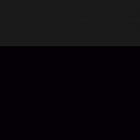
الهدايا الافتراضية، المزيد من المفاجآت
يقدم YoHo العديد من الهدايا الافتراضية المذهلة التي تُخصص لبلدك
المحلي! قوِّ العلاقة بينك وبين أصدقائك بإرسال هدايا افتراضية لطيفة.
سهولة التسجيل، تجربة مستخدم سهلة
استخدم الرسائل أو فيسبوك للتسجيل في حساب YoHo. الأمر أسهل
ويوفر الوقت. استمتع بتجربة الدردشة الصوتية بسرعة وسهولة.