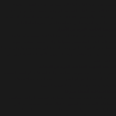
يمكنك لعب عدة ألعاب أثناء الدردشة في غرف الصوت. يحتوي
YoHo الآن على ألعاب أكثر من أي وقت مضى، مثل لودو (Ludo)،
أونو (Uno)، والدومينو (Dominoes)، ولعبة صيد الأسماك الأركيدية،
وكل ما تحبه! استمتع أكثر مع أصدقاء من جميع أنحاء العالم.
الدردشة الخاصة، المزيد من الأسرار
هناك ترقية كبيرة في غرفة الدردشة الخاصة. سيتم توليد قائمة
بأصدقائك الجدد المحتملين عشوائياً، والآن يمكنك تسجيل صوتك.
اضغط على الأيقونات التي تهمك، استمع إلى صوته/صوتها وقل مرحباً
مباشرة بدون أي حواجز. ستجد أن تكوين الأصدقاء أصبح أسهل من
أي وقت مضى.
الدردشة الصوتية الجماعية، المزيد من السعادة
أنشئ غرفة دردشة صوتية جماعية، وادعُ أصدقاءك أو انتظر انضمام
الغرباء، استخدم النص أو الصوت للدردشة الحية مع الأصدقاء،
واستمتع بمتعة حفلة الدردشة الصوتية الكبيرة.
شبكة اجتماعية، أنشطة متنوعة
هل تريد إقامة حفلة عيد ميلاد، مشاركة قصصك الرائعة، مناقشة
اكتشافاتك الجديدة مع الجمهور؟ هناك ملعب مخصص لك الآن!
الإمكانيات لا حدود لها. كون صداقات جديدة بقدر ما تريد!