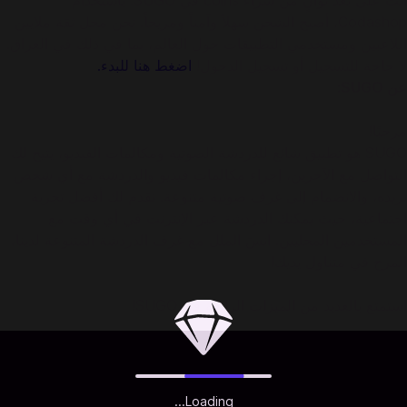
أنت على بعد ثوانٍ من شراء coins في SUGO. باستخدام
Codashop، أصبح الشحن سهلاً وآمناً ومريحاً. نحن محل ثقة ملايين
اللاعبين ومستخدمي التطبيقات حول العالم، بما في ذلك في العراق.
لا حاجة للتسجيل أو تسجيل الدخول!
اضغط هنا للبدء.
عن SUGO:
مرحبًا!
SUGO هو تطبيق شائع للدردشة الصوتية ومكالمات الفيديو، يتيح لك
التواصل مع الآخرين، إجراء مكالمات فيديو والدردشة مع أي شخص
تريده، والانضمام إلى غرف صوتية متنوعة. نقدم لك أفضل تجربة
اجتماعية، حيث يمكنك الدردشة عبر الإنترنت في أي وقت مع
المستخدمين المحليين. انسَ الملل مع غرف الدردشة المتنوعة لدينا،
المرح في متناول يديك!
استمتع بالعديد من الميزات الرائعة في SUGO!
Loading...