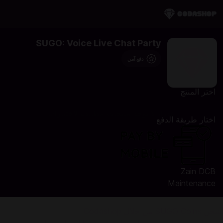
SUGO: Voice Live Chat Party
دفع آمن
اختر المنتج
عذرا، لا توجد منتجات مطابقة لاختيارك.
اختار طريقة الدفع
Zain DCB
Maintenance
اشحن SUGO Coins من خلال Codashop