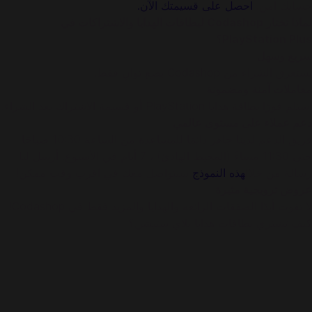
حسابك آمن.
احصل على قسيمتك الآن.
لماذا تختار Codashop لبطاقات الهدايا والاشتراكات في
PlayStation Plus؟
سريع وسهل
يستغرق الشراء من Codashop بضع ثوانٍ فقط.
معاملات آمنة ومضمونة
استلم فورًا بطاقة هدايا PlayStation أو قسيمة الاشتراك بعد الشراء.
دعم عملاء على مستوى عالمي
فريق الدعم لدينا جاهز دائمًا للمساعدة من الساعة 10:30 صباحًا
حتى 11:30 مساءً (المحيط الهادئ) ، 7 أيام في الأسبوع. أرسل لنا
رسالة من خلال
هذه النموذج
سنتواصل معك في اقرب وقت ممكن!
عروض ترويجية مثيرة
لا تفوت أبدًا الصفقات الرائعة والهدايا والمزيد فقط في Codashop!
كيف تشتري بطاقات هدايا بلاي ستيشن؟