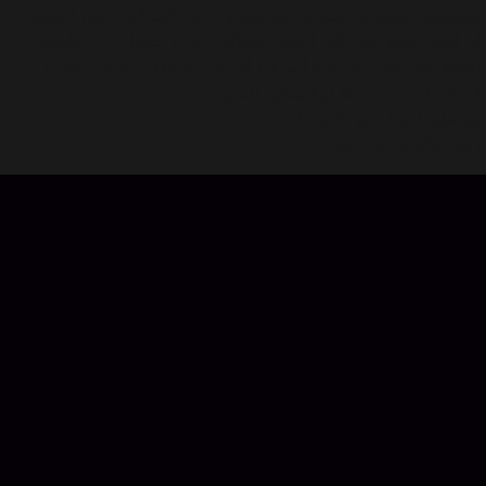
استكشف مجموعة متنوعة غير محدودة من الخرائط ، من الفصل
الدراسي الافتراضي إلى العالم الخيالي. اخرج حيثما تريد ، واجعل
الحفلة على الإنترنت. ادعُ أصدقاء أو كوِّن صداقات جديدة. العبوا
الألعاب المصغرة معًا أو التقطوا الصور.
ابق على اتصال مع الأصدقاء
أرسل DMS ، ودردش ،