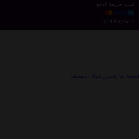
تحديد طريقة الدفع
Card Payment
اشحن ZEPETO ZEMS & Coins من خلال كودا شوب
انت على بعد دقائق من شرائك ZEMS & Coins في ZEPETO.
باستخدام كودا شوب الشحن اصبح اسهل و اكثر امانا كما ان الملاين
من اللاعبين حول العالم يثقون بنا ايضا مستخدمين التطبيقات في
الوطن العربي مثل مصر. لا حاجة لكردت كارد او تسجيل حساب!
اضغط هنا واشحن لعبتك المفضلة.
عنZEPETO:
"أي شيء يمكنك تخيله! صمم شخصيتك بطرق غير محدودة.
قم بتخصيص الصورة الرمزية الخاصة بك
إضفاء الطابع الشخصي على الصورة الرمزية الخاصة بك مع ملايين
العناصر. من الملابس الرائجة وتسريحات الشعر والمكياج إلى
التعاونات مع العلامات التجارية من شركات مثل Disney و Nike ،
عبر عن نفسك بأي طريقة يمكنك تخيلها.
العب معًا في عوالم ZEPETO