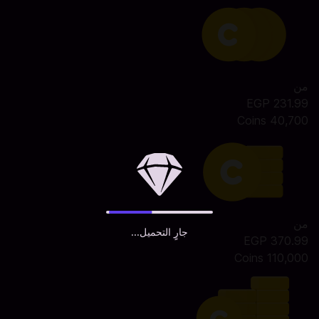
من
231.99 EGP
40,700 Coins
من
جارٍ التحميل...
370.99 EGP
110,000 Coins