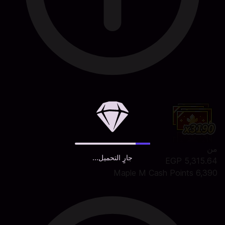
من
جارٍ التحميل...
5,315.64 EGP
6,390 Maple M Cash Points