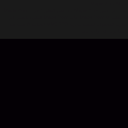
عن MapleStory M:
تبحث عن حنين MapleStory مع بعض التطور؟ جرب MapleStory
M. يجلب MapleStory M عالم MapleStory المليء بالحنين إلى
جهازك المحمول. استمتع بتجربة MMORPG الخيالية الأصيلة متى
وأينما تريد، في راحة يدك.