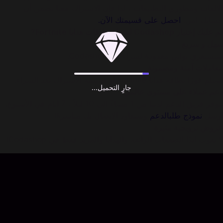
الألعاب ومطوري التطبيقات ، لذا فإن الاشتراك معنا يضمن أن
حسابك آمن.
احصل على قسيمتك الآن.
لم عليك إختيار Codashop لشراء بطاقات هدايا Fortnite?
سهل و سريع
سيستغرق ثواني معدودة لشراء من Codashop.
معاملات آمنة ومضمونة
استلم فورًا بطاقة هدايا Fortnite أو قسيمة الاشتراك بعد الشراء.
جارٍ التحميل...
دعم عملاء على مستوى عالمي
يتوفر فريق الدعم لدينا من 1 مساءً إلى 10 ليلاً ، 7 أيام في الأسبوع.
أرسل
نموذج طلبالدعم
وسنعاود الاتصال بك مباشرةً!
عروض ترويجية مثيرة
لا تفوت أبدًا الصفقات الرائعة والهدايا والمزيد فقط في Codashop!