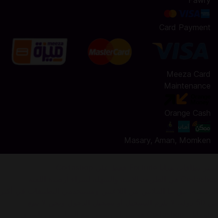
Fawry
Card Payment
Meeza Card
Maintenance
Orange Cash
Masary, Aman, Momken
إشتر بطاقات هدايا Fortnite فقط على Codashop
Codashop هي الطريقة الآمنة والسهلة لشراء أرصدة اللعبة
الرسمية. يثق بنا الملايين من اللاعبين ومستخدمي التطبيقات في أكثر
من 50 دولة. لا يلزم التسجيل أو تسجيل الدخول ونحن لا نبيع
معلوماتك. Codashop هو شريك رسمي مع المئات من ناشري