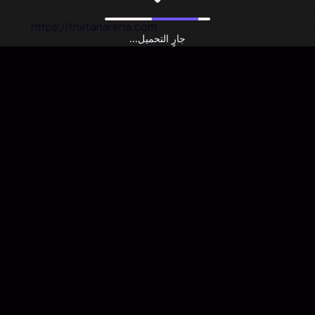
القدرة على لعب Battle Royale المليئة بالمفاجآت.
اكتشف Thetan Arena الآن على:
https://thetanarena.com
جارٍ التحميل...