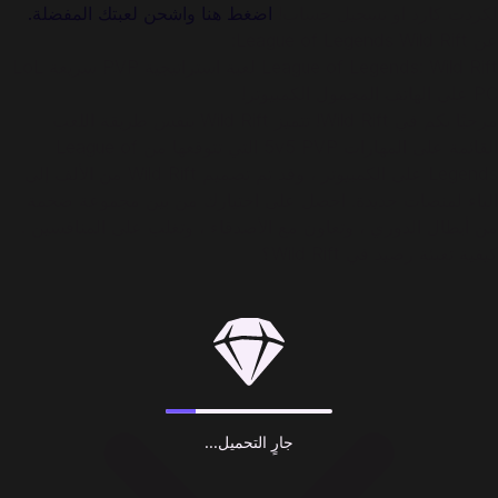
لكردت كارد او تسجيل حساب!
اضغط هنا واشحن لعبتك المفضلة.
عن League of Legends Wild Rift:
League of Legends: Wild Rift لعبة استراتيجية PVP سريعة LoL
PC على الهاتف المحمول الكمبيوتر!
مرحبًا بكم في Wild Rift! تتميز Wild Rift بنفس طريقة اللعب
القائمة على المهارات 5v5 PVP التي تتوقعها من League of
Legends على الكمبيوتر ، وقد تم تصميم Wild Rift من الألف إلى
الياء لمنصات جديدة. احصل على اختيارك من بين مجموعة ضخمة
من أبطال الدوري ، وتعاون مع الأصدقاء ، وتغلب على المنافسين .
كيفية تعبئة رصيد في Wild Rift؟
جارٍ التحميل...