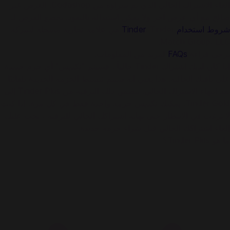
إلغاء الاشتراك الحالي الذي تم شراؤه من Codashop. العرض غير
صالح مع أي عرض آخر ولا يمكن استبداله بالنقود. يخضع العرض لـ
شروط استخدام Tinder
. Tinder هي علامة تجارية مسجلة لشركة
Match Group، LLC.
يرجى قراءة
FAQs
لمزيد من المعلومات.
إذا كان لديك اشتراك Tinder حالياً ، فسيتم "تكديس" أي حزم جديدة
على باقتك الحالية. هذا يعني أنه سيتم تنشيط الحزمة الجديدة تلقائيًا
بعد انتهاء الاشتراك الحالي. يتضمن ذلك الترقية من Tinder Plus إلى
Tinder Gold. يمكنك تكديس حزمة واحدة فقط في كل مرة. إذا كنت
لا ترغب في الانتظار حتى نهاية اشتراكك الحالي للترقية ، يجب عليك
إلغاء اشتراكك الحالي قبل شراء حزمة جديدة.
ما هو Tinder Plus؟