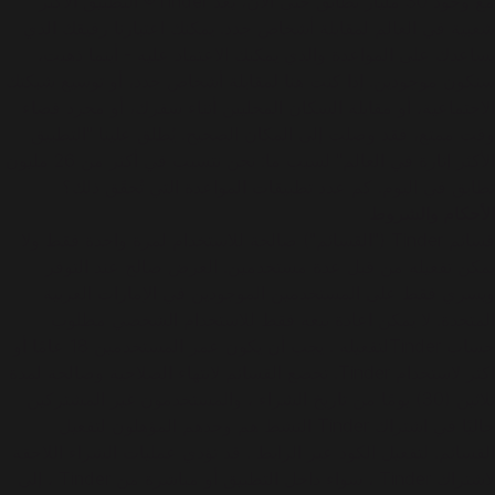
مع وجود 30 مليار تطابق حتى الآن، يُعد Tinder® التطبيق الأكثر
شعبية في العالم لمقابلة أشخاص جدد. يمكنك اعتبارنا رفيقك الذي
يساعدك على المواعدة والذي يمكنك الاعتماد عليه - أينما ذهبت،
سنكون موجودين. إذا كنت هنا لمقابلة أشخاص جدد، أو توسيع شبكتك
الاجتماعية، أو مقابلة السكان المحليين أثناء سفرك، أو مجرد قضاء
وقت ممتع، فقد وصلت إلى المكان الصحيح. يُطلق علينا "التطبيق
الأكثر إثارة في العالم" لسبب ما: نحن نتسبب في أكثر من 26 مليون
تطابق في اليوم. كم عدد تطبيقات المواعدة التي تُحقّق ذلك؟
الأحكام والشروط
قسائم Tinder ("القسائم") صالحة للاستخدام لمرة واحدة فقط ولا
يمكن تفعيله من قبل عدة مستخدمين. العرض صالح عند التوفر
ويسري فقط على المستخدمين الموجودين في الإمارات العربية
المتحدة. لا يمكن اعادة بيعه فقط للاستخدام الشخصي مطلوب
حساب Tinderلتفعيله . يجب أن يكون عمر المستخدمين 18 عامًا أو
أكثر لاستخدام Tinder. تخضع القسائم لانتهاء الصلاحية وصالحة لمدة
ثلاثين (30) يومًا من تاريخ الشراء ، والمستخدمون غير المشتركين
حاليًا في اشتراك Tinder النشط هم وحدهم المؤهلون لتفعيل
القسائم. لتفعيل الكود عبر الرابط . قد تؤدي عمليات الشراء اللاحقة
لاشتراك Tinder ، سواء داخل التطبيق أو مباشرة من Tinder ، إلى