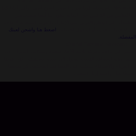
أنت على بعد دقائق من شرائك Jade في Starfall Fantasy:
Neverland. باستخدام كودا شوب الشحن أصبح أسهل وأكثر أمانا كما
أن الملايين من اللاعبين حول العالم يثقون بنا أيضا مستخدمين
التطبيقات في الوطن العربي مثل الإمارات العربية المتحدة. لا حاجة
لإنشاء حساب جديد، أو الدخول لحسابك.
اضغط هنا واشحن لعبتك
المفضلة.
عن Starfall Fantasy: Neverland:
انغمس في ساحة معركة ثلاثية الأبعاد ضخمة ومتكاملة الميزات حيث
يمكنك رؤية المشاهد القديمة تتحول إلى مدينة مستقبلية. كوّن فريقًا
مع الغرباء والأصدقاء للتغلب على المصاعب المختلفة. كن شخصًا
مختلفًا عنك واصنع إرثك المجيد.