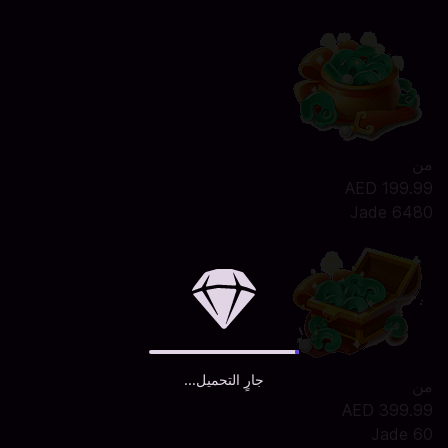
من
AED 199.99
6480 Jade
جارٍ التحميل...
من
AED 399.99
60 Jade