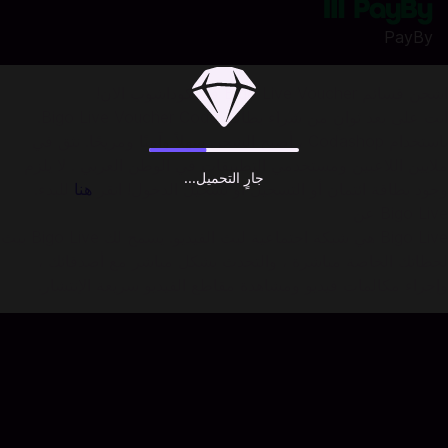
PayBy
اشحن قسائم Bigo Live Voucher في كوداشوب الان!
أنت على بعد ثوانٍ من شراء بطاقة Bigo Live Voucher Code.
باستخدام Codashop ، أصبح الشحن سهلاً وآمنًا ومريحًا. نثق في
ملايين اللاعبين ومستخدمي التطبيقات في الوطن العربي . لا يلزم
جارٍ التحميل...
وجود بطاقة ائتمان أو التسجيل أو تسجيل الدخول! انقر
هنا
للبدء.
Bigo Live عن
Bigo Live هي شبكة اجتماعية لبث الفيديو. يسمح لك Bigo Live ببث
لحظاتك الخاصة مباشرة ، والتحدث بشكل مباشر مع أصدقائك ،
وإجراء مكالمات فيديو ومشاهدة مقاطع الفيديو سريعة الإنتشار.