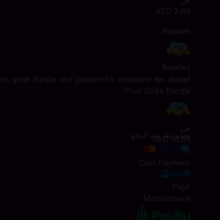
AED 3.69
Bundles
Bundles
his great bundle and prepare for whatever lies ahead!
Pool Coda Bundle
من
تحديد طريقة الدفع
AED 16.99
Card Payment
Payit
Maintenance