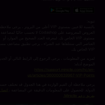
تنويه:
بالنسبة للاعبين بمستوى VIP أعلى من البرونز ، يرجى ملا
العروض المعروضة على Codashop لا تحسب حاليًا لمضاعفة
مستوى VIP الخاص بك. لمعرفة العدد الصحيح من الموارد أو
العناصر التي ستتلقاها عند الشراء ، يرجى تطبيق مضاعف مس
VIP الخاص بك.
لمزيد من المعلومات ، يرجى الرجوع إلى الرابط التالي أو الجد
الموضح أدناه:
https://support.miniclip.com/hc/en-
us/articles/360000639967-VIP-Points
يرجى ملاحظة أن القيم الواردة في هذا الجدول قد تختلف حس
الدولة. للحصول على المعلومات الدقيقة عن المضاعفة ،
اتصل
بفريق دعم Miniclip.