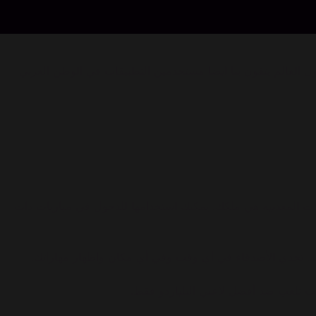
لملاين من اللاعبين حول العالم يثقون بنا ايضا مستخدمين التطبيقات في الوطن العربي
لى المحك - فز بالمباراة والعملات المعدنية هي ملكك. يمكنك استخدامها للدخول في مباريات ذات