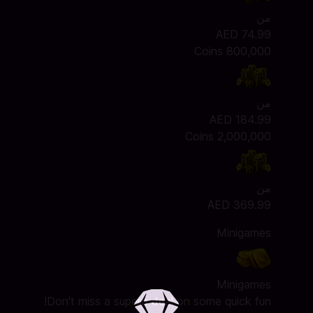
من
AED 74.99
800,000 Coins
من
AED 184.99
2,000,000 Coins
من
AED 369.99
Minigames
Minigames
Don't miss a superb deal on some quick fun!