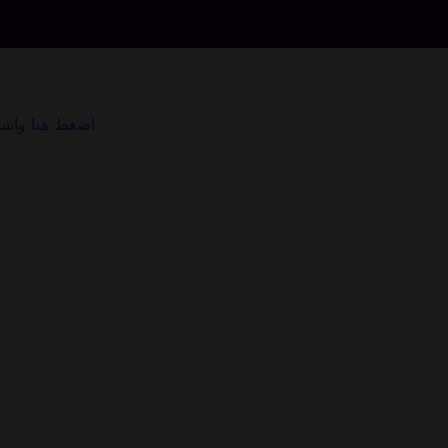
اشحن 8 Ball Pool items من خلال كودا شوب
انت على بعد دقائق م
مثل الامارات العربية المتحدة. لا حاجة تسجيل حساب!
اضغط هنا واشح
عن 8 Ball Pool:
• لعبة البلياردو رقم 1 في العالم! •
العب مع الاصدقاء! العب مع الأساطير. العب لعبة Miniclip 8 Ball Pool الشهيرة على هاتفك المحمول وكن الأفضل!
نافس 1 ضد 1 أو في بطولات 8 لاعبين
صقل مهاراتك في ساحة التدريب ، أو واجه العالم في مباريات 1 ضد 1 ، أو شارك في البطولات للفوز بالجوائز والعظة الحصرية!
العب للحصول على عملات معدنية وعناصر حصرية
ت
تصنيف أعلى مع حصص أكبر ، أو لشراء عناصر جديدة في Pool Shop.
تحدي أصدقائك
اللعب مع الأصدقاء أمر سهل: قم بتسجيل الدخول باستخدام حساب Miniclip أو Facebook وستتمكن من تحدي أصدقائك مباشرة من اللعبة. تحدي الأصدقاء في أي وقت وفي أي مكان واظهار مهاراتك.
المستوى الأعلى
نظام مستوى 8 Ball Pool يعني أنك تواجه دائمًا تحديًا. العب المباريات لزيادة ترتيبك والوصول إلى المزيد من مواقع المباريات الحصرية ، حيث تلعب ضد أفضل لاعبي البلياردو فقط.
- قم بتنزيل Pool من Miniclip الآن! -