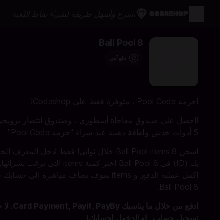
أسرع وأسهل طريقة لشراء نقاط اللعبة
8 Ball Pool
دفع آمن
احزمة Pool Coda ، متوفرة فقط على Codashop!
ااحصل على صندوق مفاجأة أسطوري ، وصندوق انتصار ترويجي 
5 أدوات خدش ولفافة ذهبية عند شراء "حزمة Pool Coda"
اشحن 8 Ball Pool items خلال ثواني! فقط ادخل المعرف ا
بك (ID) في 8 Ball Pool اختر كمية items التي ترغب بشرائها,
اكمل عملية الدفع, و items سوف تضاف مباشرة الى حسابك
8 Ball Pool.
ادفع من خلال ما يناسبك PayBy
تسجيل حساب , او الدخول لحسابك!