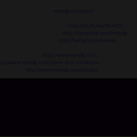
* تتطلب هذه اللعبة اتصالاً بالإنترنت.
العب على الويب على
miniclip.com/pool
لا تفوّت آخر الأخبار:
مثل 8 Ball Pool:
http://on.fb.me/Wx4f23
مثل Miniclip:
http://facebook.com/miniclip
تابعنا على Twitter:
http://twitter.com/miniclip
------------------------------------
اكتشف المزيد حول Miniclip:
http://www.miniclip.com
الشروط والأحكام:
tp://www.miniclip.com/terms-and-conditions
سياسة الخصوصية:
http://www.miniclip.com/privacy