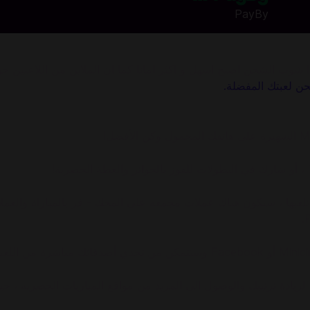
PayBy
ن شرائك items في 8 Ball Pool. باستخدام كودا شوب الشحن اصبح اسهل و اكثر امانا كما ان ا
ن لعبتك المفضلة.
خصيص العصا و المنضدة الخاصة بك! في كل مباراة تنافسية 1 ضد 1 تلعبها ، ستكون هناك عملات مجمعة ع